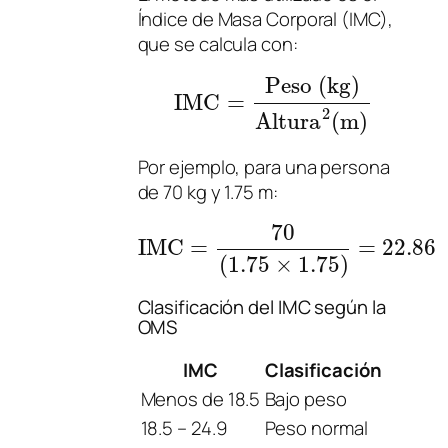
Índice de Masa Corporal (IMC),
que se calcula con:
Peso (kg)
IMC
=
2
Altura
(
m
)
Por ejemplo, para una persona
de 70 kg y 1.75 m:
70
IMC
=
=
22.86
(
1.75
×
1.75
)
Clasificación del IMC según la
OMS
IMC
Clasificación
Menos de 18.5
Bajo peso
18.5 – 24.9
Peso normal