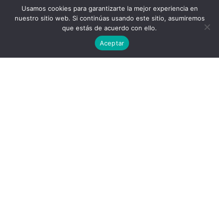
Usamos cookies para garantizarte la mejor experiencia en
nuestro sitio web. Si continúas usando este sitio, asumiremos
que estás de acuerdo con ello.
Aceptar
Calcular Porcentaje
Calcular indice de masa corporal (IMC)
Calcular RFC
Calcular IVA
Calcular Semanas de Embarazo
Calcular Peso Ideal
Calcular CURP