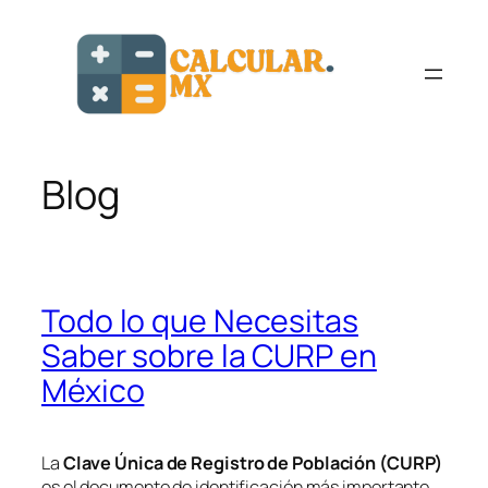
Saltar
al
contenido
Blog
Todo lo que Necesitas
Saber sobre la CURP en
México
La
Clave Única de Registro de Población (CURP)
es el documento de identificación más importante